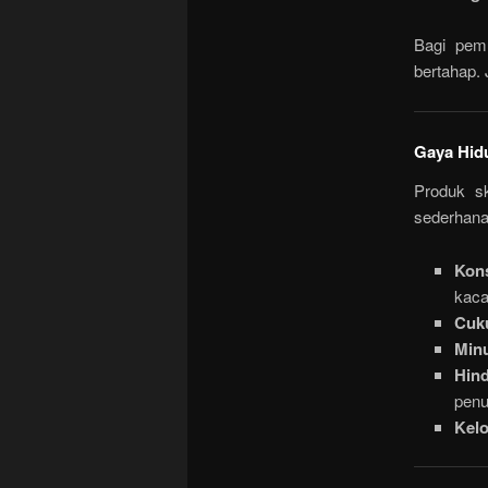
Bagi pemu
bertahap. J
Gaya Hid
Produk sk
sederhana
Kon
kaca
Cuku
Minu
Hin
penu
Kelo