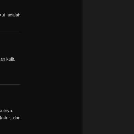
kut adalah
n kulit.
kutnya.
kstur, dan