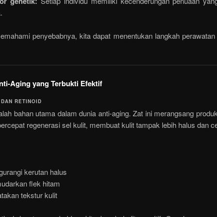
or genetik:
Setiap individu memiliki kecenderungan penuaan yan
.
mahami penyebabnya, kita dapat menentukan langkah perawatan 
ti-Aging yang Terbukti Efektif
 DAN RETINOID
alah bahan utama dalam dunia anti-aging. Zat ini merangsang produ
cepat regenerasi sel kulit, membuat kulit tampak lebih halus dan c
urangi kerutan halus
darkan flek hitam
takan tekstur kulit