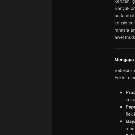
kerutan, g
Banyak or
bertambah.
konsisten
rahasia an
awet mud
Mengapa 
Sebelum m
Faktor uta
Pro
kola
Papa
flek
Gay
memp