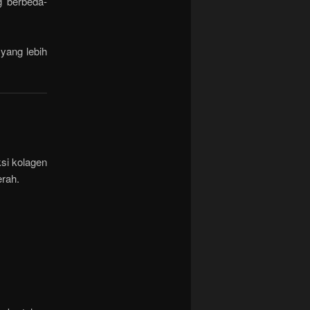
g berbeda-
yang lebih
ksi kolagen
erah.