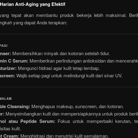
 Harian Anti-Aging yang Efektif
 yang tepat akan membantu produk bekerja lebih maksimal. Beri
angkah yang dapat Anda terapkan:
PAGI
nser:
Membersihkan minyak dan kotoran setelah tidur.
amin C Serum:
Memberikan perlindungan antioksidan dan mencerahka
turizer:
Mengunci hidrasi agar kulit tetap lembap.
screen:
Wajib setiap pagi untuk melindungi kulit dari sinar UV.
 MALAM
le Cleansing:
Menghapus makeup, sunscreen, dan kotoran.
r:
Menyeimbangkan kulit dan mempersiapkannya untuk produk beri
inol atau Peptide Serum:
Fokus untuk memperbaiki kerutan, te
isitas kulit.
ht Cream:
Menghidrasi dan menutrisi kulit semalaman.