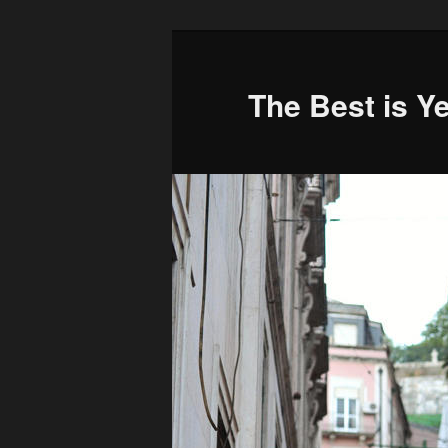
Skip
to
primary
The Best is Y
content