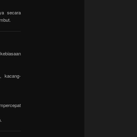
nya secara
embut.
 kebiasaan
, kacang-
percepat
.