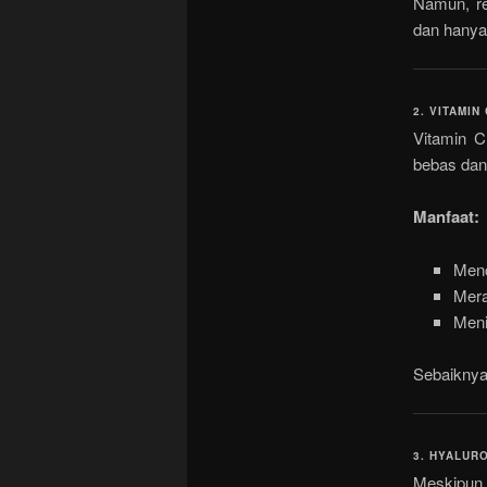
Namun, re
dan hanya
2. VITAMIN
Vitamin C
bebas dan
Manfaat:
Menc
Mera
Meni
Sebaiknya
3. HYALURO
Meskipun 