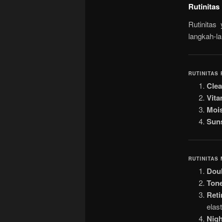
Rutinitas
Rutinitas
langkah-l
RUTINITAS 
Clea
Vit
Mois
Sun
RUTINITAS
Doub
Tone
Ret
elast
Nig