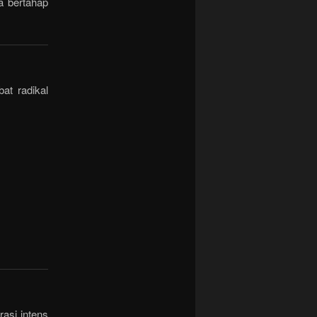
a bertahap
at radikal
asi intens