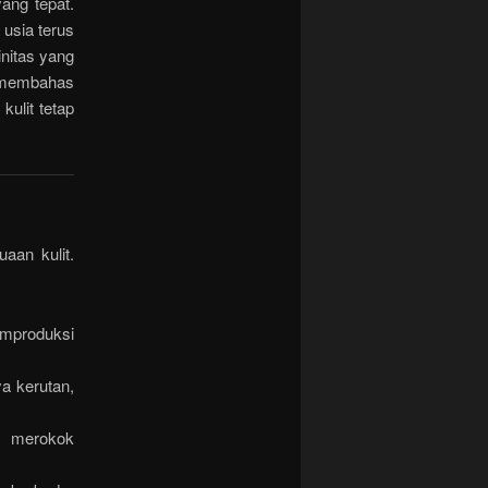
yang tepat.
usia terus
initas yang
n membahas
kulit tetap
aan kulit.
emproduksi
a kerutan,
a merokok