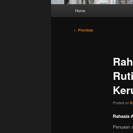
Main
Home
menu
Post
←
Previous
navigation
Rah
Rut
Ker
Posted on
D
Rahasia A
Penuaan a