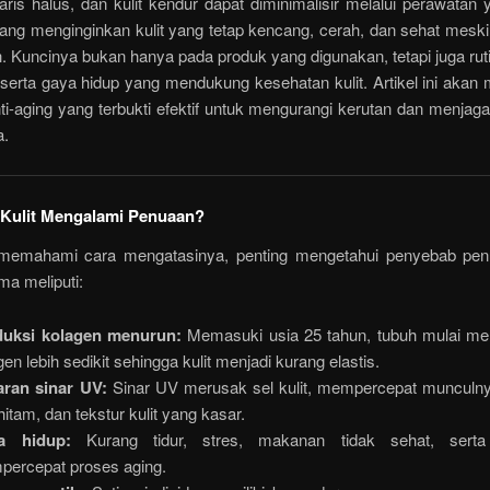
aris halus, dan kulit kendur dapat diminimalisir melalui perawatan 
ang menginginkan kulit yang tetap kencang, cerah, dan sehat meski 
 Kuncinya bukan hanya pada produk yang digunakan, tetapi juga rut
 serta gaya hidup yang mendukung kesehatan kulit. Artikel ini aka
ti-aging yang terbukti efektif untuk mengurangi kerutan dan menjaga 
a.
Kulit Mengalami Penuaan?
emahami cara mengatasinya, penting mengetahui penyebab penu
ma meliputi:
duksi kolagen menurun:
Memasuki usia 25 tahun, tubuh mulai m
gen lebih sedikit sehingga kulit menjadi kurang elastis.
ran sinar UV:
Sinar UV merusak sel kulit, mempercepat munculny
 hitam, dan tekstur kulit yang kasar.
a hidup:
Kurang tidur, stres, makanan tidak sehat, sert
ercepat proses aging.