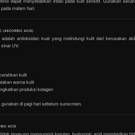
tinol dapat menyebabkan iritasi pada kulit sensitif. Gunakan secar
 pada malam hari.
 C (ASCORBIC ACID)
 adalah antioksidan kuat yang melindungi kulit dari kerusakan akib
 sinar UV.
erahkan kulit
takan warna kulit
ngkatkan produksi kolagen
 gunakan di pagi hari sebelum sunscreen.
NIC ACID
tidak langsung mengurangi kerutan, hyaluronic acid memberikan hidr