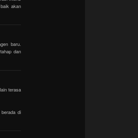
 baik akan
agen baru.
rtahap dan
ain terasa
 berada di