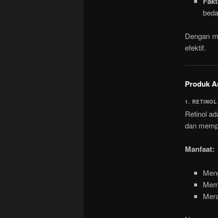
Fakt
beda
Dengan me
efektif.
Produk An
1. RETINOL
Retinol ad
dan memper
Manfaat:
Meng
Memu
Mera