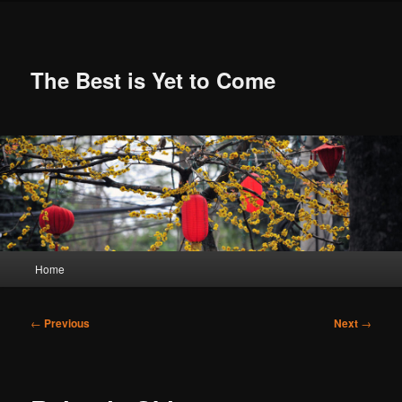
Skip
to
primary
content
The Best is Yet to Come
Main
Home
menu
Post
←
Previous
Next
→
navigation